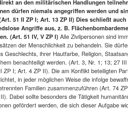
 direkt an den militärischen Handlungen teilne
onen dürfen niemals angegriffen werden und si
Art. 51 II ZP I; Art. 13 ZP II) Dies schließt auch
edslose Angriffe aus, z. B. Flächenbombardem
n. (Art. 51 IV, V ZP I)
Alle Zivilpersonen sind im
ätzen der Menschlichkeit zu behandeln. Sie dürfe
s Geschlechts, ihrer Hautfarbe, Religion, Staatsan
hem benachteiligt werden. (Art. 3, Nr. 1; 13; 27 III
 I ZP I; Art. 4 ZP II). Die am Konflikt beteiligten Pa
lichtet, in jeder möglichen Weise die infolge bewaff
getrennten Familien zusammenzuführen (Art. 74 ZP 
ZP II). Dabei sollte besonders die Tätigkeit humanitär
onen gefördert werden, die sich dieser Aufgabe wi