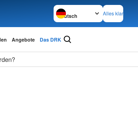
Sprache wechseln zu
Alles klar
den
Angebote
Das DRK
erden?