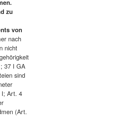
hmen.
nd zu
ents von
mer nach
n nicht
gehörigkeit
 ; 37 I GA
rteien sind
neter
I; Art. 4
er
dmen (Art.