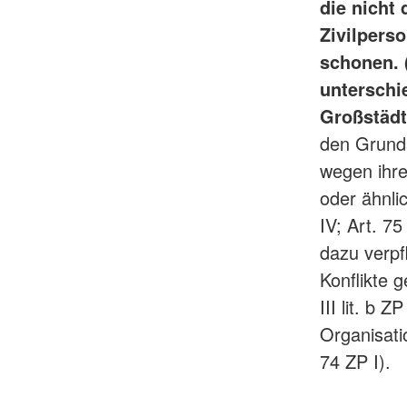
die nicht
Zivilpers
schonen. (
unterschi
Großstädte
den Grunds
wegen ihre
oder ähnlic
IV; Art. 75
dazu verpf
Konflikte 
III lit. b 
Organisati
74 ZP I).